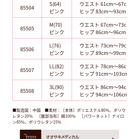
S(64)
ウエスト 61cm～67cm
85504
ピンク
ヒップ 83cm～93cm 1枚
M(70)
ウエスト 67cm～73cm
85505
ピンク
ヒップ 86cm～96cm 1枚
L(76)
ウエスト 73cm～79cm
85506
ピンク
ヒップ 89cm～99cm 1枚
LL(82)
ウエスト 78cm～86cm
85507
ピンク
ヒップ 91cm～103cm 1
3L(90)
ウエスト 86cm～94cm
85508
ピンク
ヒップ 94cm～106cm 1
■製造国：中国 ■素材：［本体］ポリエステル80％、ポリウ
レタン20％ ［腹部当布］綿100％ ［パワーネット］ナイロ
ン85％、ポリウレタン15％