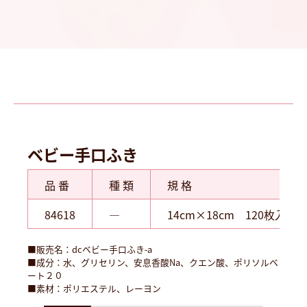
ベビー手口ふき
品 番
種 類
規 格
84618
―
14cm×18cm 120枚入
■販売名：dcベビー手口ふき-a
■成分：水、グリセリン、安息香酸Na、クエン酸、ポリソルベ
ート２０
■素材：ポリエステル、レーヨン