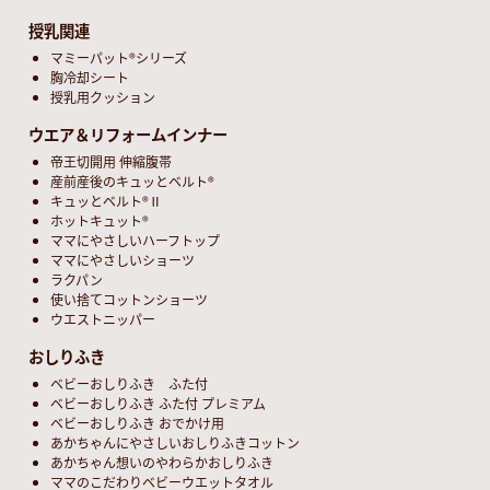
授乳関連
マミーパット®シリーズ
胸冷却シート
授乳用クッション
ウエア＆リフォームインナー
帝王切開用 伸縮腹帯
産前産後のキュッとベルト®
キュッとベルト®Ⅱ
ホットキュット®
ママにやさしいハーフトップ
ママにやさしいショーツ
ラクパン
使い捨てコットンショーツ
ウエストニッパー
おしりふき
ベビーおしりふき ふた付
ベビーおしりふき ふた付 プレミアム
ベビーおしりふき おでかけ用
あかちゃんにやさしいおしりふきコットン
あかちゃん想いのやわらかおしりふき
ママのこだわりベビーウエットタオル