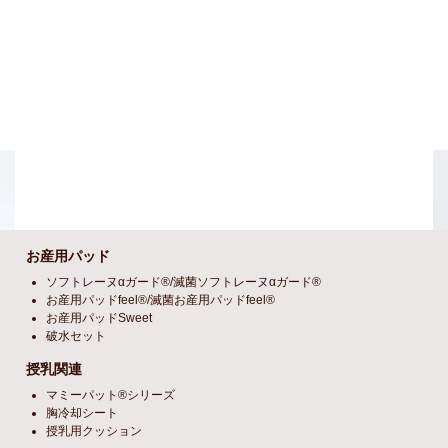
お産用パッド
ソフトレーヌαガード®/滅菌ソフトレーヌαガード®
お産用パッドfeel®/滅菌お産用パッドfeel®
お産用パッドSweet
破水セット
授乳関連
マミーパット®シリーズ
胸冷却シート
授乳用クッション