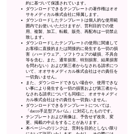
約に基づいて保護されています。
ダウンロードできるテンプレートの著作権はオオ
サキメディカル株式会社に帰属します。
ダウンロードしたテンプレートは個人的な使用範
囲内でお使いいただけますが、営利目的での使
用、複製、加工、転載、販売、再配布は一切禁止
致します。
ダウンロードしたテンプレートの使用に関連して
お客様に直接的または間接的に発生する一切の損
害（ハードウェア、ソフトウェアの破損、不具合
等を含む。また、通常損害、特別損害、結果損害
を問わない）および第三者からなされる請求につ
いて、オオサキメディカル株式会社はその責任を
一切負いません。
また、ダウンロードできない場合や、使用できな
い事により発生する一切の損害および第三者から
なされる請求についても同様に、オオサキメディ
カル株式会社はその責任を一切負いません。
ダウンロードできるテンプレートについては、
「dacco手足型アルバム」に対応したものです。
テンプレートおよび画像は、予告せず改良、変
更、掲載の中止をすることがあります。
本ページへのリンクは、営利を目的としない限り
において許可いたします。ただし、その際には、